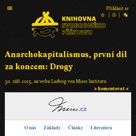
Přihlásit se
Anarchokapitalismus, první díl
za koncem: Drogy
30. září 2015, na webu Ludwig von Mises Institutu
» komentovat «